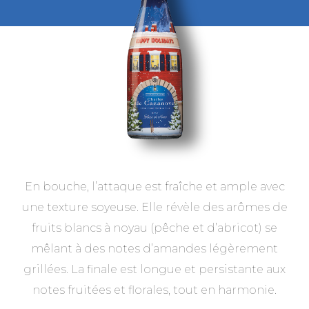
En bouche, l’attaque est fraîche et ample avec
une texture soyeuse. Elle révèle des arômes de
fruits blancs à noyau (pêche et d’abricot) se
mêlant à des notes d’amandes légèrement
grillées. La finale est longue et persistante aux
notes fruitées et florales, tout en harmonie.