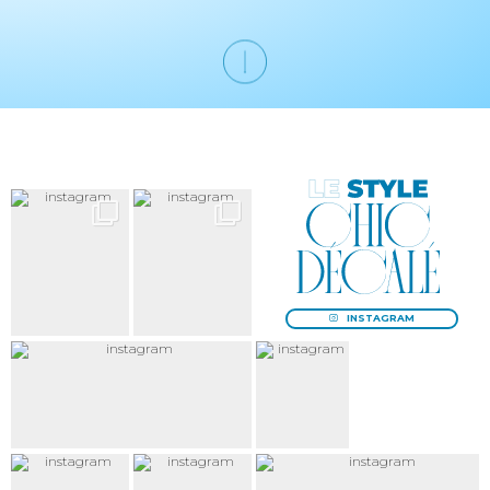
Le Style
chic
décalé
INSTAGRAM