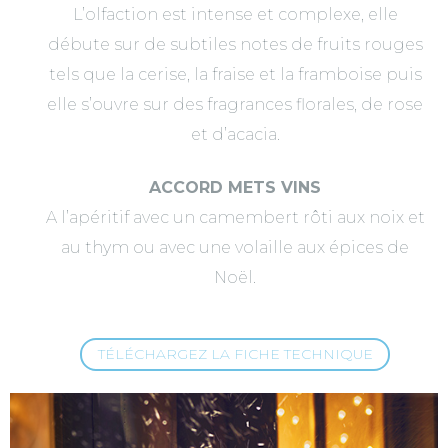
L’olfaction est intense et complexe, elle
débute sur de subtiles notes de fruits rouges
tels que la cerise, la fraise et la framboise puis
elle s’ouvre sur des fragrances florales, de rose
et d’acacia.
ACCORD METS VINS
A l’apéritif avec un camembert rôti aux noix et
au thym ou avec une volaille aux épices de
Noël.
TÉLÉCHARGEZ LA FICHE TECHNIQUE