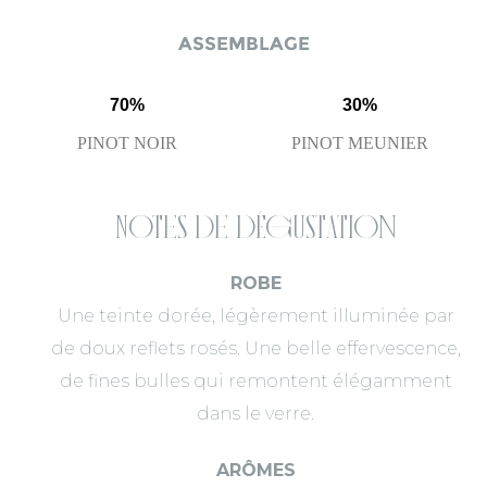
ASSEMBLAGE
70%
30%
PINOT NOIR
PINOT MEUNIER
Notes de dégustation
ROBE
Une teinte dorée, légèrement illuminée par
de doux reflets rosés. Une belle effervescence,
de fines bulles qui remontent élégamment
dans le verre.
ARÔMES